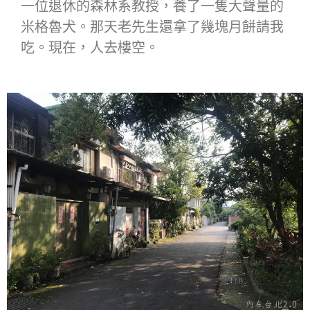
一位退休的森林系教授，養了一隻大聲量的
米格魯犬。那天老先生還拿了幾塊月餅請我
吃。現在，人去樓空。