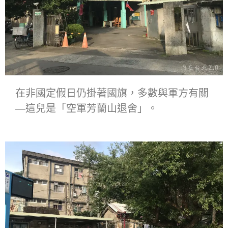
在非國定假日仍掛著國旗，多數與軍方有關
―這兒是「空軍芳蘭山退舍」。