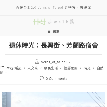
內在台北2.0 Veins of Taipei 走得慢，看得深
選單
退休時光：長興街、芳蘭路宿舍
veins_of_taipei
窄巷/矮屋
/
人文味
/
庶民生活
/
慢靜悠閒
/
時光
/
自然
風
0 Comments