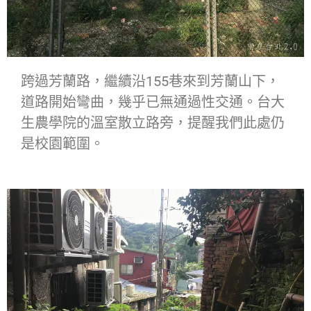
跨過芳蘭路，繼續沿155巷來到芳蘭山下，
道路開始彎曲，幾乎已無通過性交通。台大
生農學院的溫室散立路旁，提醒我們此處仍
是校園範圍。