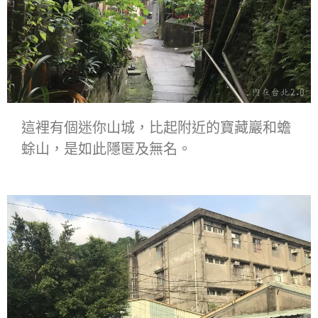
這裡有個迷你山城，比起附近的寶藏巖和蟾
蜍山，是如此隱匿及無名。