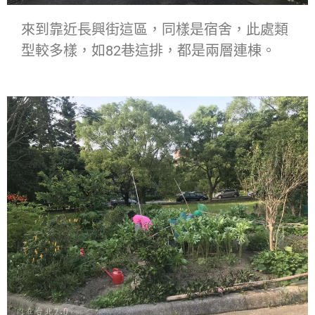
來到靠近長興街這區，同樣是宿舍，此處類
型較多樣，如82巷這排，都是兩層連棟。