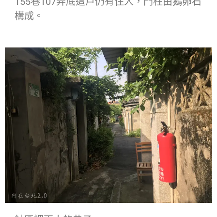
155巷107弄底這戶仍有住人，門柱由鵝卵石
構成。