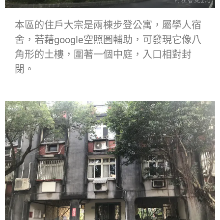
本區的住戶大宗是兩棟步登公寓，屬學人宿
舍，若藉google空照圖輔助，可發現它像八
角形的土樓，圍著一個中庭，入口相對封
閉。