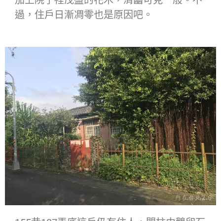
過，住戶日漸凋零也是原因吧。