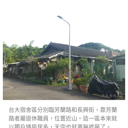
台大宿舍區分別臨芳蘭路和長興街，靠芳蘭
路者屬退休職員，位置近山。這一區本來就
以獨戶矮房居多，天空也就更無遮蔽了。