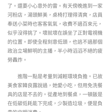
了。還要小心意外的雷。有天傍晚進到一家
河粉店，湯頭鮮美，桌椅打理得清爽，店員
奉送小菜時也客客氣氣，收費不過百來元，
似乎沒得挑了。壞就壞在誤坐了正對電視機
的位置。即使全程刻意低頭，也逃不過那個
政治立場鮮明的主播，半小時滔滔不絕的疲
勞轟炸。
進階一點是考量到減輕環境負擔。已故
美食家韓良露說過，她愛小吃，但用免洗餐
具的店是不去的。從產地到餐桌，一頓飯是
在低碳低耗能下完成，少製造垃圾，便是負