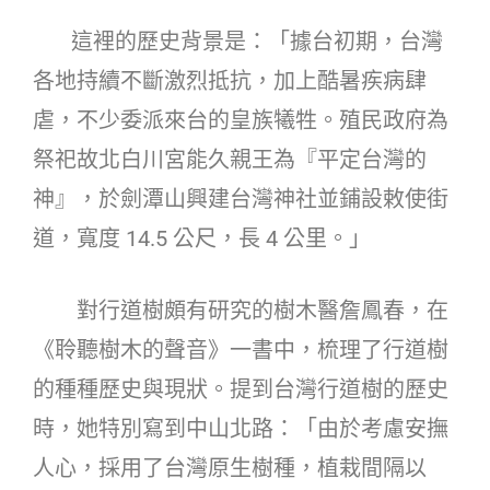
這裡的歷史背景是：「據台初期，台灣
各地持續不斷激烈抵抗，加上酷暑疾病肆
虐，不少委派來台的皇族犧牲。殖民政府為
祭祀故北白川宮能久親王為『平定台灣的
神』，於劍潭山興建台灣神社並鋪設敕使街
道，寬度 14.5 公尺，長 4 公里。」
對行道樹頗有研究的樹木醫詹鳳春，在
《聆聽樹木的聲音》一書中，梳理了行道樹
的種種歷史與現狀。提到台灣行道樹的歷史
時，她特別寫到中山北路：「由於考慮安撫
人心，採用了台灣原生樹種，植栽間隔以