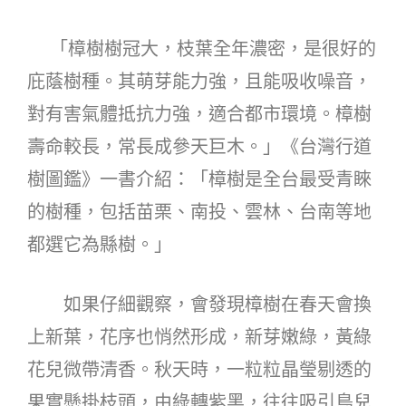
「樟樹樹冠大，枝葉全年濃密，是很好的
庇蔭樹種。其萌芽能力強，且能吸收噪音，
對有害氣體抵抗力強，適合都市環境。樟樹
壽命較長，常長成參天巨木。」《台灣行道
樹圖鑑》一書介紹：「樟樹是全台最受青睞
的樹種，包括苗栗、南投、雲林、台南等地
都選它為縣樹。」
如果仔細觀察，會發現樟樹在春天會換
上新葉，花序也悄然形成，新芽嫩綠，黃綠
花兒微帶清香。秋天時，一粒粒晶瑩剔透的
果實懸掛枝頭，由綠轉紫黑，往往吸引鳥兒