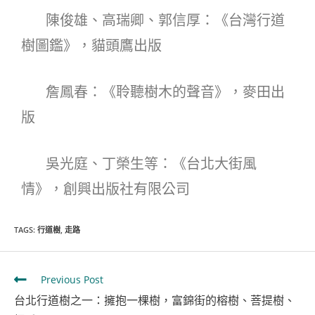
陳俊雄、高瑞卿、郭信厚：《台灣行道
樹圖鑑》，貓頭鷹出版
詹鳳春：《聆聽樹木的聲音》，麥田出
版
吳光庭、丁榮生等：《台北大街風
情》，創興出版社有限公司
TAGS
:
行道樹
,
走路
Previous Post
台北行道樹之一：擁抱一棵樹，富錦街的榕樹、菩提樹、