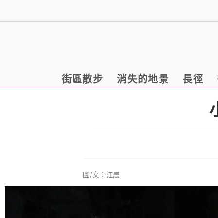
街區散步
消失的地景
長徑
圖/文：江晨