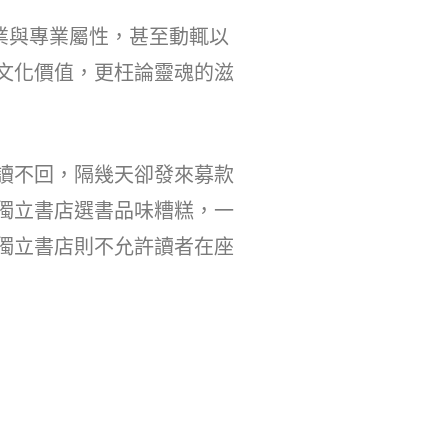
業與專業屬性，甚至動輒以
文化價值，更枉論靈魂的滋
讀不回，隔幾天卻發來募款
獨立書店選書品味糟糕，一
獨立書店則不允許讀者在座