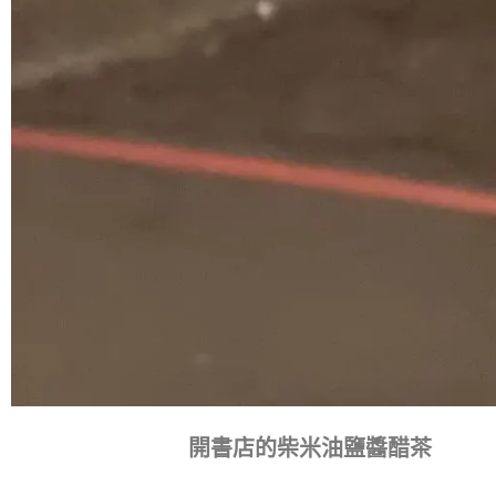
開書店的柴米油鹽醬醋茶