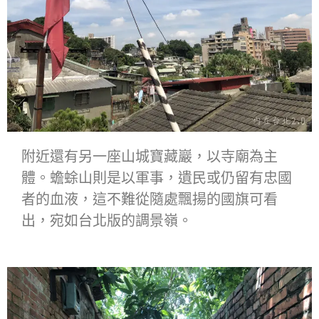
附近還有另一座山城寶藏巖，以寺廟為主
體。蟾蜍山則是以軍事，遺民或仍留有忠國
者的血液，這不難從隨處飄揚的國旗可看
出，宛如台北版的調景嶺。