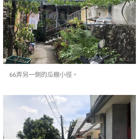
66弄另一側的瓜棚小徑。