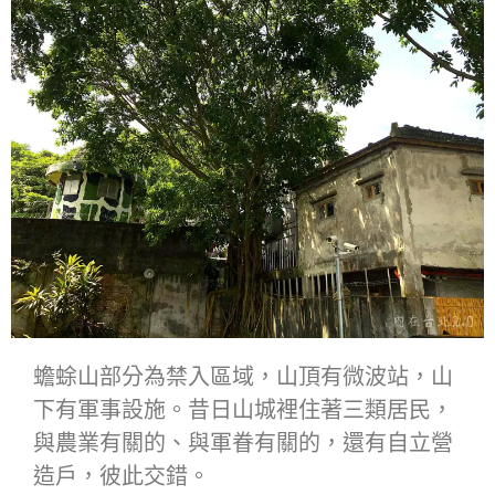
蟾蜍山部分為禁入區域，山頂有微波站，山
下有軍事設施。昔日山城裡住著三類居民，
與農業有關的、與軍眷有關的，還有自立營
造戶，彼此交錯。