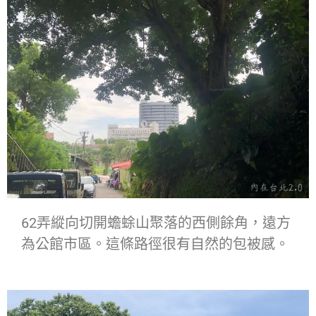
62弄縱向切開蟾蜍山聚落的西側餘角，遠方
為公館市區。這條路徑很有自然的包被感。