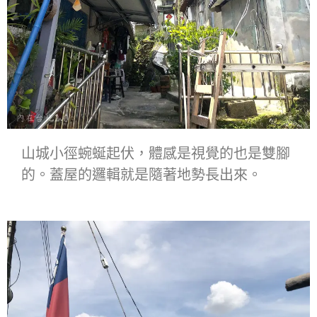
山城小徑蜿蜒起伏，體感是視覺的也是雙腳
的。蓋屋的邏輯就是隨著地勢長出來。