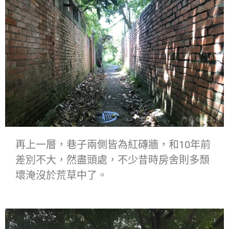
再上一層，巷子兩側皆為紅磚牆，和10年前
差別不大，然盡頭處，不少昔時房舍則多頹
壞淹沒於荒草中了。