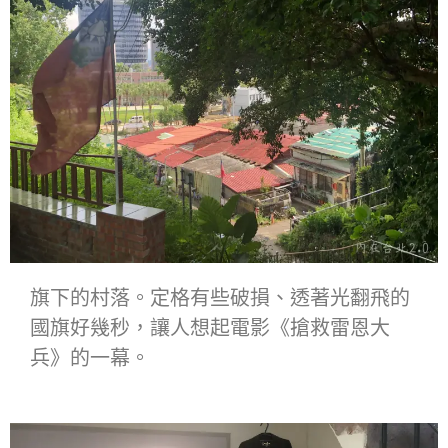
旗下的村落。定格有些破損、透著光翻飛的
國旗好幾秒，讓人想起電影《搶救雷恩大
兵》的一幕。