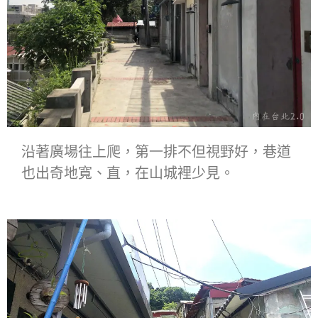
沿著廣場往上爬，第一排不但視野好，巷道
也出奇地寬、直，在山城裡少見。