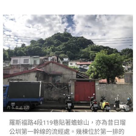
羅斯福路4段119巷貼著蟾蜍山，亦為昔日瑠
公圳第一幹線的流經處。幾棟位於第一排的