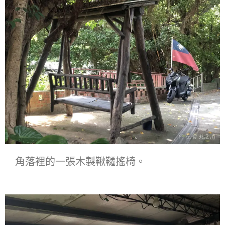
角落裡的一張木製鞦韆搖椅。