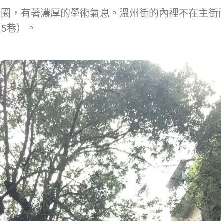
活圈，有著濃厚的學術氣息。溫州街的內裡不在主街
（
5巷
）
。