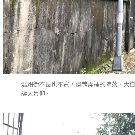
溫州街不長也不寬，但巷弄裡的院落、大
讓人景仰。