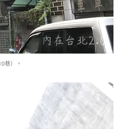
10巷
）。