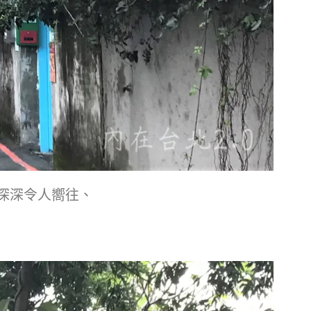
深深令人嚮往、