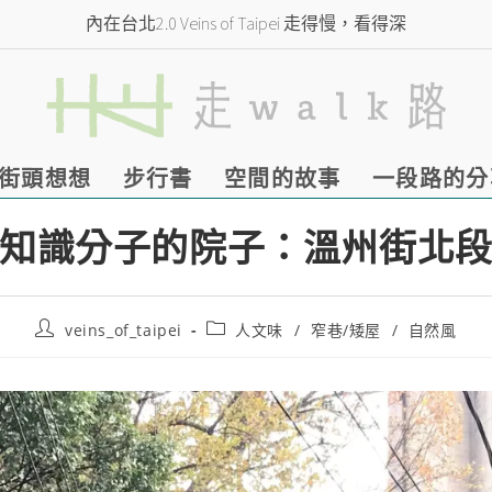
內在台北2.0 Veins of Taipei 走得慢，看得深
街頭想想
步行書
空間的故事
一段路的分
知識分子的院子：溫州街北
veins_of_taipei
人文味
/
窄巷/矮屋
/
自然風