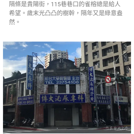
隔條是貴陽街，115巷巷口的雀榕總是給人
希望。歲末光凸凸的樹幹，隔年又是綠意盎
然。