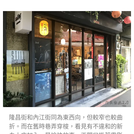
隆昌街和內江街同為東西向，但較窄也較曲
折。而在舊時巷弄穿梭，看見有不違和的新