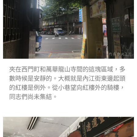
夾在西門町和萬華龍山寺間的這塊區域，多
數時候是安靜的。大概就是內江街東邊起頭
的紅樓是例外。從小巷望向紅樓外的騎樓，
同志們尚未集結。