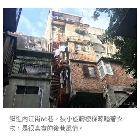
鑽進內江街66巷，狹小旋轉樓梯晾曬著衣
物，是很真實的後巷風情。