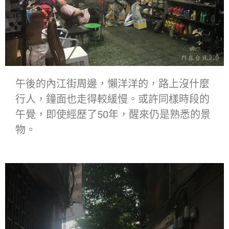
午後的內江街周邊，懶洋洋的，路上沒什麼
行人，鐘面也走得較緩慢。或許同樣時段的
午覺，即使經歷了50年，醒來仍是熟悉的景
物。