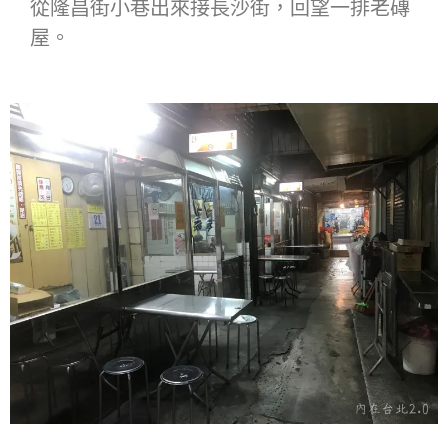
從隆昌街小巷出來接長沙街，回望一排老磚
屋。