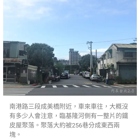
南港路三段成美橋附近，車來車往，大概沒
有多少人會注意，臨基隆河側有一整片的鐵
皮屋聚落。聚落大約被256巷分成東西兩
塊。