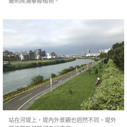
邊則爬滿攀藤植物。
站在河堤上，堤內外景觀也迥然不同。堤外