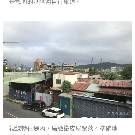
是悠閒的基隆河自行車道。
視線轉往堤內，鳥瞰鐵皮屋聚落。準確地