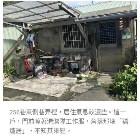
256巷東側巷弄裡，居住氣息較濃些。這一
戶，門前晾著清潔隊工作服，角落那塊「福
爐居」，不知其來歷。