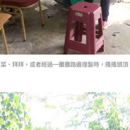
買菜、拜拜，或者經過一攤攤路邊理髮時，搔搔頭頂