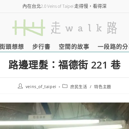
內在台北2.0 Veins of Taipei 走得慢，看得深
街頭想想
步行書
空間的故事
一段路的分
路邊理髮：福德街 221 巷
veins_of_taipei
庶民生活
/
特色主題