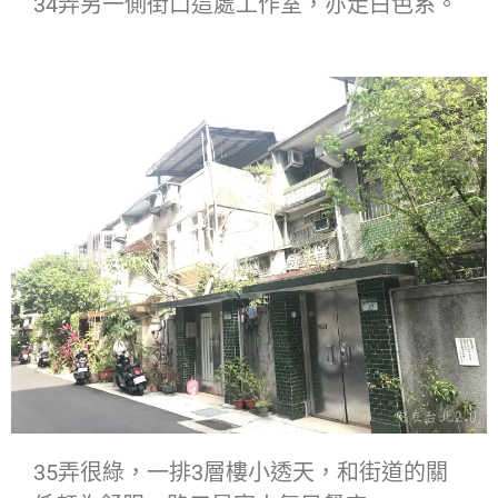
34弄另一側街口這處工作室，亦走白色系。
35弄很綠，一排3層樓小透天，和街道的關