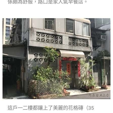
係頗為舒服，路口是家人氣早餐店。
這戶一二樓都鑲上了美麗的花格磚（35