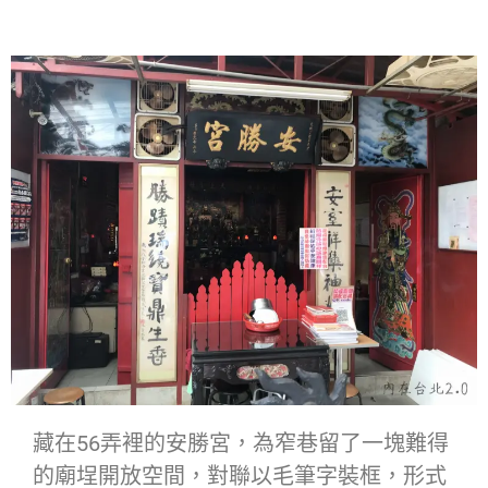
藏在56弄裡的安勝宮，為窄巷留了一塊難得
的廟埕開放空間，對聯以毛筆字裝框，形式