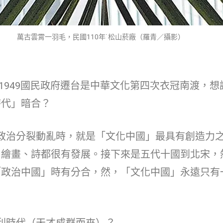
萬古雲霄一羽毛，民國110年˙松山菸廠（羅青／攝影）
949國民政府遷台是中華文化第四次衣冠南渡，想
時代」暗合？
治分裂動亂時，就是「文化中國」最具有創造力之
、繪畫、詩都很有發展。接下來是五代十國到北宋，
「政治中國」時有分合，然，「文化中國」永遠只有
時代（天才成群而來）？