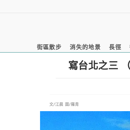
街區散步
消失的地景
長徑
寫台北之三 
文/江晨 圖/羅青