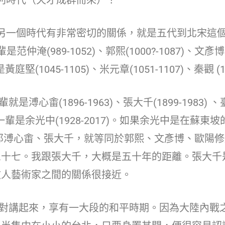
個時代有非常密切的關係，就是五代到北宋這個階段
仲淹(989-1052)、郭熙(1000?-1087)、文彥博(
庭堅(1045-1105)、米元章(1051-1107)、秦觀 (1
(1896-1963)、張大千(1899-1983) 、臺靜
接上一輩是余光中(1928-2017)。如果余光中是在
那溥心畬、張大千，就等同於郭熙、文彥博、歐陽修
三十七。我跟張大千，大概是五十年的距離。張大千
文人藝術家之間的關係很接近。
講起來，享有一大段的和平時期。因為大陸內戰