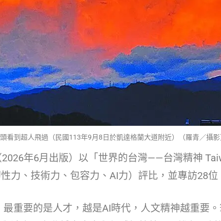
頭看到超人飛過（民國113年9月8日於凱達格蘭大道附近）（羅青／攝影
（
2026
年
6
月出版）以「世界的台灣
——
台灣精神
Tai
韌性力、技術力、包容力、
AI
力）評比，並專訪
28
位
最重要的是人才，越是
AI
時代，人文精神越重要。