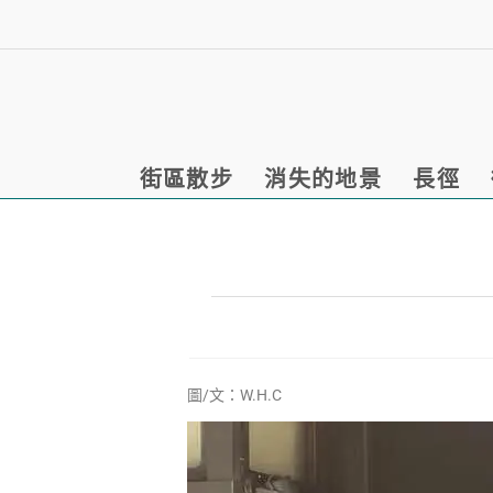
街區散步
消失的地景
長徑
圖/文：
W.H.C