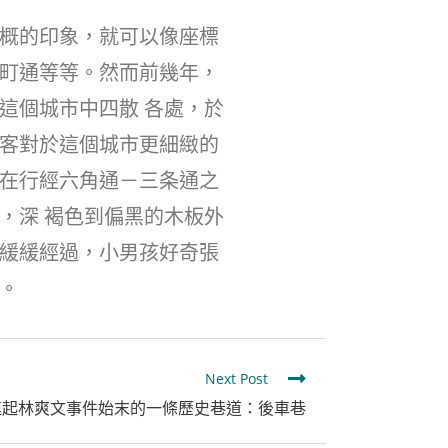
概的印象，就可以像座標
原町通等等。然而前幾年，
這個城市中四散 各處，於
光客對於這個城市更細緻的
是在行經六角通－三条通之
，深 褐色到偏黑的木板外
子緩緩經過，小男孩好奇張
。
Next Post
串連起林爽文事件始末的一條歷史巷道：後車巷