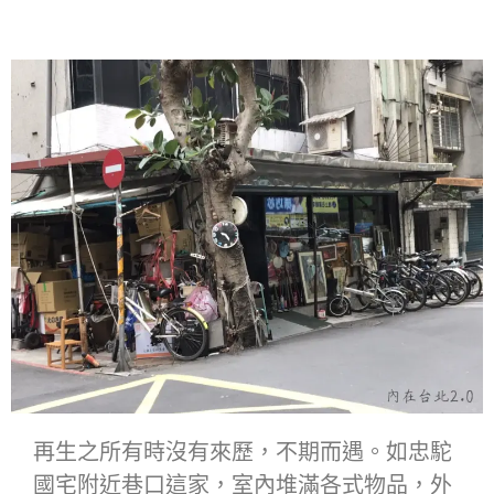
再生之所有時沒有來歷，不期而遇。如忠駝
國宅附近巷口這家，室內堆滿各式物品，外