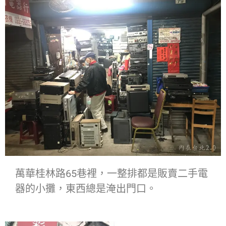
萬華桂林路65巷裡，一整排都是販賣二手電
器的小攤，東西總是淹出門口。