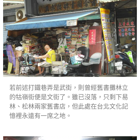
若前述打鐵巷弄是武街，則曾經舊書攤林立
的牯嶺街便是文街了。雖已沒落，只剩下易
林、松林兩家舊書店，但此處在台北文化記
憶裡永遠有一席之地。