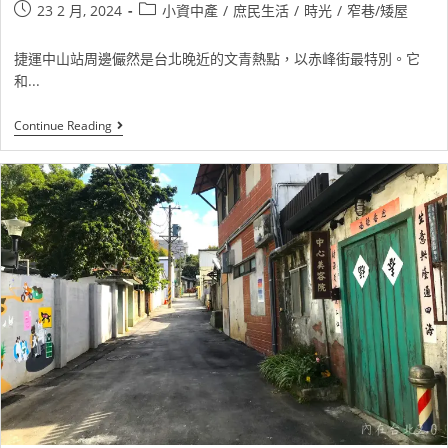
23 2 月, 2024
小資中產
/
庶民生活
/
時光
/
窄巷/矮屋
捷運中山站周邊儼然是台北晚近的文青熱點，以赤峰街最特別。它
和...
Continue Reading