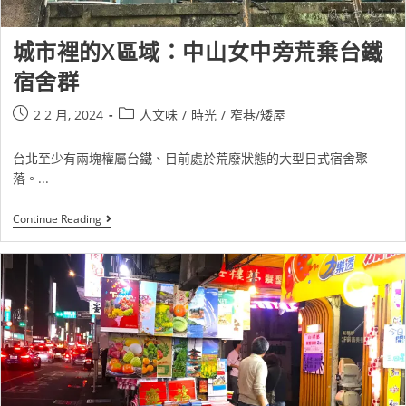
城市裡的X區域：中山女中旁荒棄台鐵
宿舍群
2 2 月, 2024
人文味
/
時光
/
窄巷/矮屋
台北至少有兩塊權屬台鐵、目前處於荒廢狀態的大型日式宿舍聚
落。...
Continue Reading