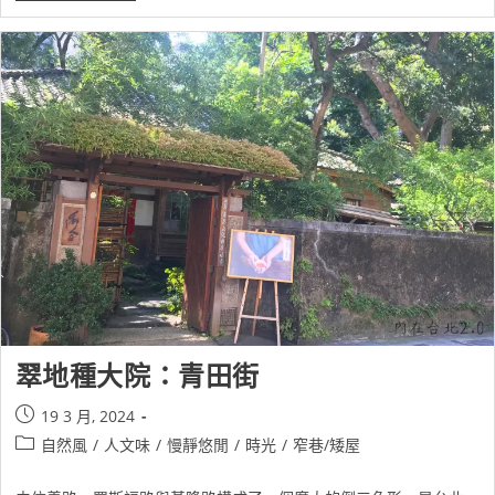
翠地種大院：青田街
19 3 月, 2024
自然風
/
人文味
/
慢靜悠閒
/
時光
/
窄巷/矮屋