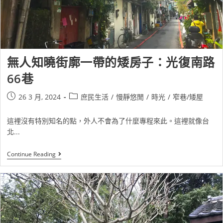
無人知曉街廓一帶的矮房子：光復南路
66巷
26 3 月, 2024
庶民生活
/
慢靜悠閒
/
時光
/
窄巷/矮屋
這裡沒有特別知名的點，外人不會為了什麼專程來此。這裡就像台
北...
Continue Reading