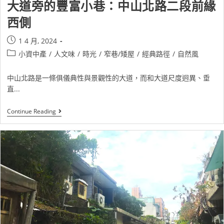
大道旁的豐富小巷：中山北路二段前緣
西側
1 4 月, 2024
小資中產
/
人文味
/
時光
/
窄巷/矮屋
/
經典路徑
/
自然風
中山北路是一條俱儀典性與景觀性的大道，而和大道尺度迥異、垂
直...
Continue Reading