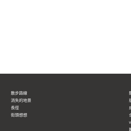
散步路線
消失的地景
長徑
街頭想想
v