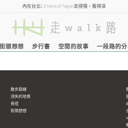
內在台北2.0 Veins of Taipei 走得慢，看得深
街頭想想
步行書
空間的故事
一段路的分
散步路線
消失的地景
長徑
街頭想想
v