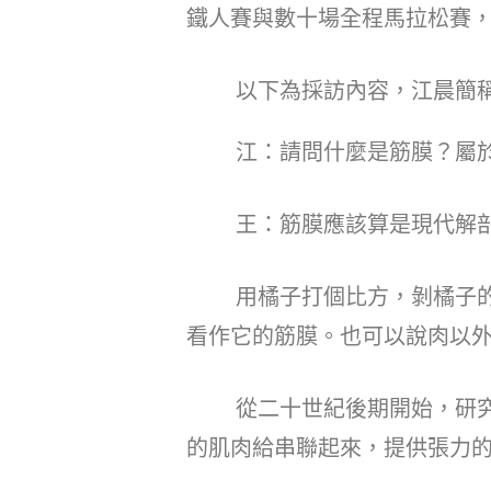
鐵人賽與數十場全程馬拉松賽
以下為採訪內容，江晨簡稱
江：請問什麼是筋膜？屬於
王：筋膜應該算是現代解剖
用橘子打個比方，剝橘子的時
看作它的筋膜。也可以說肉以
從二十世紀後期開始，研究人
的肌肉給串聯起來，提供張力