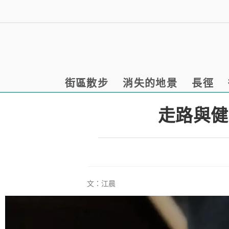
街區散步
消失的地景
長徑
走路與健
文：江晨