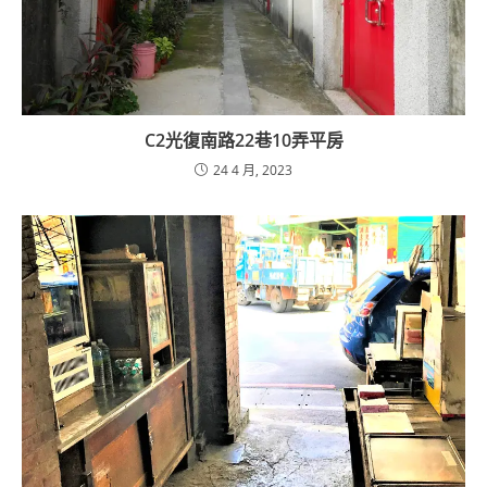
C2光復南路22巷10弄平房
24 4 月, 2023